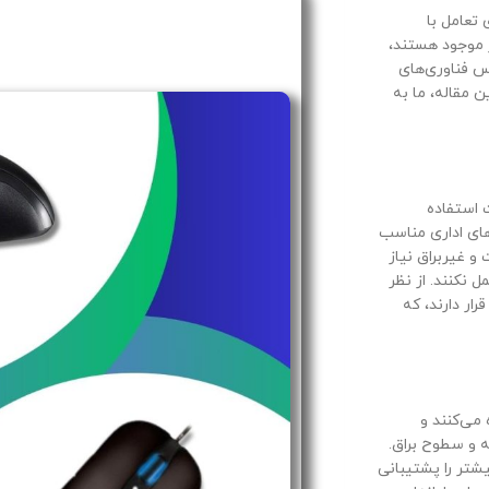
 تعامل با
ر موجود هستند،
س فناوری‌های
ن مقاله، ما به
ای ردیابی حرکت استفاده
رهای اداری مناسب
و غیربراق نیاز
 نکنند. از نظر
قت، ماوس‌های اپتیکال معمولاً در محدوده 200 تا 800 DPI قرار دارند، که
می‌کنند و
ه و سطوح براق.
 بالاتری دارند و می‌توانند تا 8000 DPI یا بیشتر را پشتیبانی