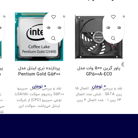
ناموجود
ناموجود
نامو
پاور گرین 500 وات مدل
پردازنده تری اینتل مدل
پر
Pentium Gold G5400
GP500A-ECO
0
تومان
0
تومان
نقد و بررسی اجمالی: اتصال ۱۵
نقد و بررسی اجمالی: سیپیو
پین SATA : شش عدد اتصال
G5400‌ پنتیوم سوکت LGA1151،
ن
24 پین 1 : عدد اتصال ۴ پین
نوعی سیپیو (CPU) از شرکت
اینتل می‌باشد، سوکت این
سی 
پردازنده حرفه‌ای
قاب