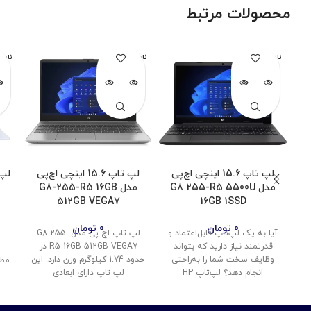
محصولات مرتبط
ناموجود
ناموجود
نامو
لپ تاپ 15.6 اینچی اچ‌پی
لپ تاپ 15.6 اینچی اچ‌پی
مدل G8 255-R5 5500U
مدل G8-255-R5 16GB
5
512GB VEGA7
16GB 1SSD
0
تومان
0
تومان
آیا به یک لپ‌تاپ قابل‌اعتماد و
لپ تاپ اچ پی مدل G8-255-
قدرتمند نیاز دارید که بتواند
R5 16GB 512GB VEGA7 در
وظایف سخت شما را به‌راحتی
حدود 1.74 کیلوگرم وزن دارد. این
مطر
انجام دهد؟ لپ‌تاپ HP
لپ تاپ دارای ابعادی
ش