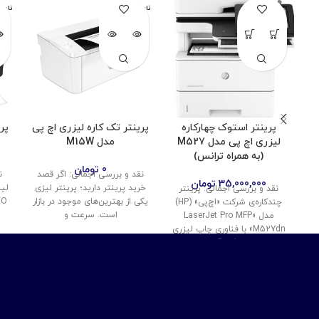
ناموجود
نامو
پرینتر استوک چهارکاره
پرینتر تک کاره لیزری اچ پی
پر
لیزری اچ پی مدل M527
مدل M15W
(به همراه ترانس)
0
تومان
نقد و بررسی اجمالی: اگر قصد
ن
35,000,000
تومان
خرید پرینتر دارید؛ پرینتر لیزی
نقد و بررسی اجمالی: پرینتر
یکی از بهترین‌های موجود در بازار
چندکاره‌ی شرکت «اچ‌پی» (HP)
است. سرعت و
مدل «LaserJet Pro MFP
M527dn» با فناوری چاپ لیزری
و تک‌رنگ،