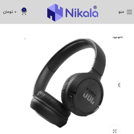
0
منو
0
تومان
ناموجود
بزرگنمایی تصویر