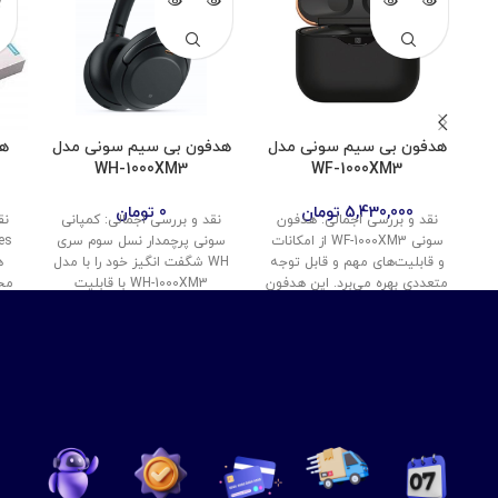
هدفون بی سیم سونی مدل
هدفون بی سیم سونی مدل
هد
WH-1000XM3
WF-1000XM3
5,430,000
تومان
0
تومان
نقد و بررسی اجمالی: هدفون
نقد و بررسی اجمالی: کمپانی
سونی WF-1000XM3 از امکانات
سونی پرچمدار نسل سوم سری
و قابلیت‌های مهم و قابل توجه
WH شگفت انگیز خود را با مدل
متعددی بهره می‌برد. این هدفون
WH-1000XM3 با قابلیت
محص