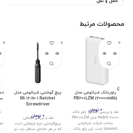
حمل و نقل
محصولات مرتبط
ناموجود
ناموجود
نامو
پاوربانک شیائومی مدل
پیچ گوشتی شیائومی مدل
دس
PB200LZM (20000mAh)
Mi 16-In-1 Ratchet
ساز
Screwdriver
0
تومان
نقد و بررسی اجمالی: پاور بانک
د
0
تومان
20000 Redmi مدل PB200LZM
نقد و بررسی اجمالی:
ساخت شرکت شیائومی
مو
پیچ‌گوشتی جزو ابزارهایی است
(xiaomi) است. این پاور بانک
که در هر خانه‌ای حداقل باید دو