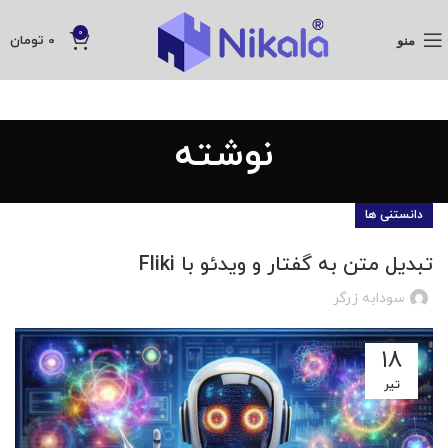
0
منو
0
تومان
نوشته
دانستنی ها
تبدیل متن به گفتار و ویدئو با Fliki
سودابه زرگر
۱۸
تیر